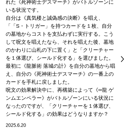
れた《死神術士デスマーチ》がバトルゾーンに
いる状況です。
自分は《真気楼と誠偽感の決断》を唱え、
「「S・トリガー」を持つカードを１枚、自分
の墓地からコストを支払わずに実行する。こう
して呪文を唱えたなら、それを唱えた後、墓地
のかわりに山札の下に置く」と「クリーチャー
を１体選び、シールド化する」を選びました。
最初に《龍脈術 落城の計》を自分の墓地から唱
え、自分の《死神術士デスマーチ》の一番上の
カードを手札に戻しました。
呪文の効果解決中に、再構築によって《∞龍 ゲ
ンムエンペラー》がバトルゾーンにいる状況に
なったのですが、「クリーチャーを１体選び、
シールド化する」の効果はどうなりますか？
2025.6.20