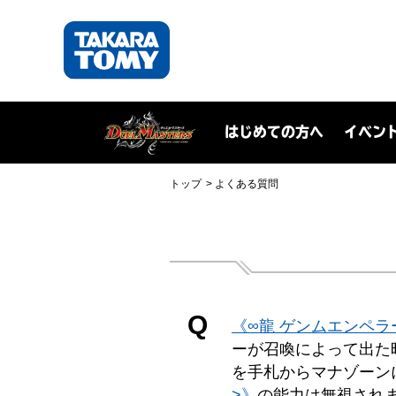
はじめての方へ
イベン
トップ
よくある質問
Q
《∞龍 ゲンムエンペラ
ーが召喚によって出た
を手札からマナゾーン
>》
の能力は無視され