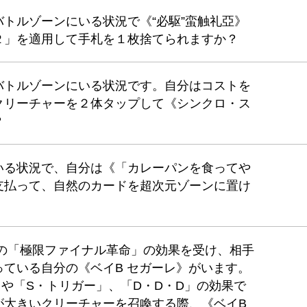
バトルゾーンにいる状況で《“必駆”蛮触礼亞》
 ２」を適用して手札を１枚捨てられますか？
バトルゾーンにいる状況です。自分はコストを
クリーチャーを２体タップして《シンクロ・ス
？
いる状況で、自分は《「カレーパンを食ってや
支払って、自然のカードを超次元ゾーンに置け
》の「極限ファイナル革命」の効果を受け、相手
ている自分の《ベイB セガーレ》がいます。
や「S・トリガー」、「D・D・D」の効果で
が大きいクリーチャーを召喚する際、《ベイB