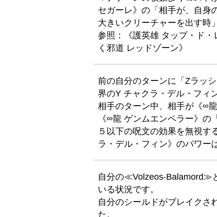
セガーレ》の「相手が、自身
大きいクリーチャーを出す時
参照：《護英雄 タップ・ド
く邪道 レッドゾーン》
前の自分のターンに「Zラッ
界のY チャクラ・デル・フィ
相手のターン中、相手が《∞龍
《∞龍 ゲンムエンペラー》の
５以下の呪文の効果を無視する
ラ・デル・フィン》のパワー
自分の≪Volzeos-Balam
いる状況です。
自分のシールドがブレイクされ
た。