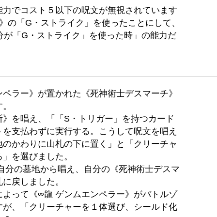
能力でコスト５以下の呪文が無視されています
フ》の「G・ストライク」を使ったことにして、
d≫の「自分が「G・ストライク」を使った時」の能力だ
ンペラー》が置かれた《死神術士デスマーチ》
す。
断》を唱え、「「S・トリガー」を持つカード
トを支払わずに実行する。こうして呪文を唱え
地のかわりに山札の下に置く」と「クリーチャ
る」を選びました。
を自分の墓地から唱え、自分の《死神術士デスマ
札に戻しました。
よって《∞龍 ゲンムエンペラー》がバトルゾ
すが、「クリーチャーを１体選び、シールド化