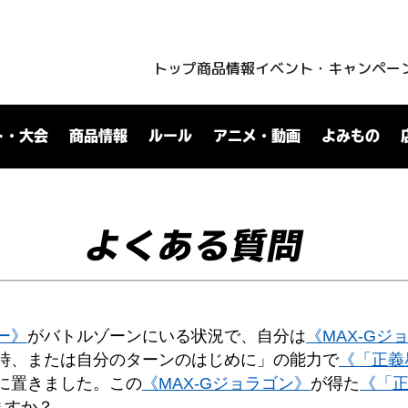
トップ
商品情報
イベント・キャンペー
ト・大会
商品情報
ルール
アニメ・動画
よみもの
よくある質問
ー》
がバトルゾーンにいる状況で、自分は
《MAX-Gジ
時、または自分のターンのはじめに」の能力で
《「正義星
に置きました。この
《MAX-Gジョラゴン》
が得た
《「正
ますか？