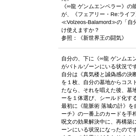
《∞龍 ゲンムエンペラー》の
が、《フェアリー・Re:ライ
≪Volzeos-Balamor
け使えますか？
参照：《新世界王の闘気》
自分の、下に《∞龍 ゲンムエ
がバトルゾーンにいる状況で
自分は《真気楼と誠偽感の決
を１枚、自分の墓地からコス
たなら、それを唱えた後、墓
ーを１体選び、シールド化す
最初に《龍脈術 落城の計》
ーチ》の一番上のカードを手
呪文の効果解決中に、再構築に
ーンにいる状況になったので