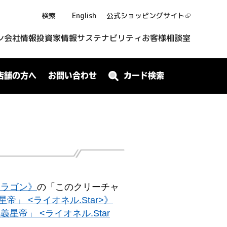
検索
English
公式ショッピング
サイト
ン
会社情報
投資家情報
サステナビリティ
お客様相談室
店舗の方へ
お問い合わせ
カード検索
ョラゴン》
の「このクリーチャ
帝」 <ライオネル.Star>》
義星帝」 <ライオネル.Star