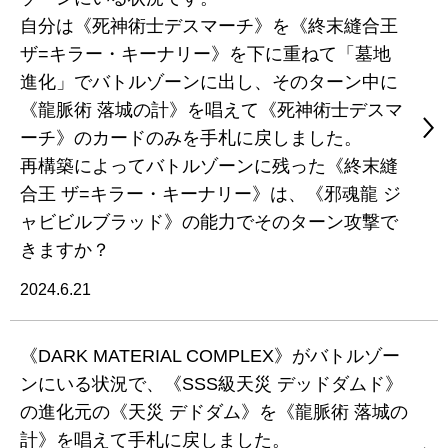
自分は《死神術士デスマーチ》を《終末縫合王
ザ=キラー・キーナリー》を下に重ねて「墓地
進化」でバトルゾーンに出し、そのターン中に
《龍脈術 落城の計》を唱えて《死神術士デスマ
ーチ》のカードのみを手札に戻しました。
再構築によってバトルゾーンに残った《終末縫
合王 ザ=キラー・キーナリー》は、《邪魂龍 ジ
ャビビルブラッド》の能力でそのターン攻撃で
きますか？
2024.6.21
《DARK MATERIAL COMPLEX》がバトルゾー
ンにいる状況で、《SSS級天災 デッドダムド》
の進化元の《天災 デドダム》を《龍脈術 落城の
計》を唱えて手札に戻しました。