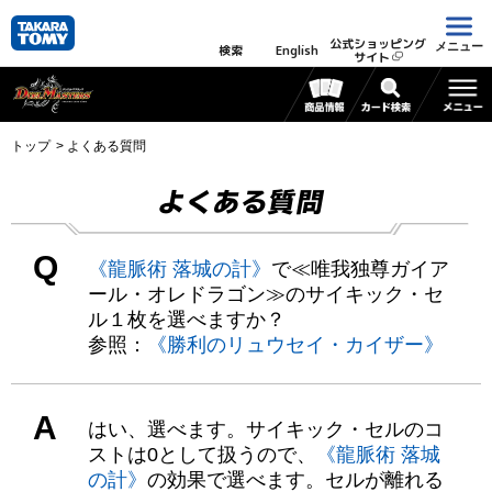
公式ショッピング
メニュー
検索
English
サイト
トップ
よくある質問
よくある質問
Q
《龍脈術 落城の計》
で≪唯我独尊ガイア
ール・オレドラゴン≫のサイキック・セ
ル１枚を選べますか？
参照：
《勝利のリュウセイ・カイザー》
A
はい、選べます。サイキック・セルのコ
ストは0として扱うので、
《龍脈術 落城
の計》
の効果で選べます。セルが離れる