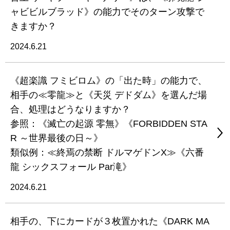
ャビビルブラッド》の能力でそのターン攻撃で
きますか？
2024.6.21
《超楽識 フミビロム》の「出た時」の能力で、
相手の≪零龍≫と《天災 デドダム》を選んだ場
合、処理はどうなりますか？
参照：《滅亡の起源 零無》《FORBIDDEN STA
R ～世界最後の日～》
類似例：≪終焉の禁断 ドルマゲドンX≫《六番
龍 シックスフォール Par滝》
2024.6.21
相手の、下にカードが３枚置かれた《DARK MA