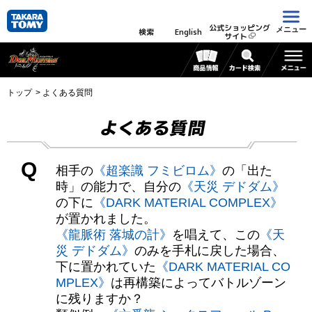
公式ショッピング
メニュー
検索
English
サイト
トップ
よくある質問
よくある質問
Q
相手の
《超楽識 フミビロム》
の「出た
時」の能力で、自分の
《天災 デドダム》
の下に
《DARK MATERIAL COMPLEX》
が置かれました。
《龍脈術 落城の計》
を唱えて、この
《天
災 デドダム》
のみを手札に戻した場合、
下に置かれていた
《DARK MATERIAL CO
MPLEX》
は再構築によってバトルゾーン
に残りますか？