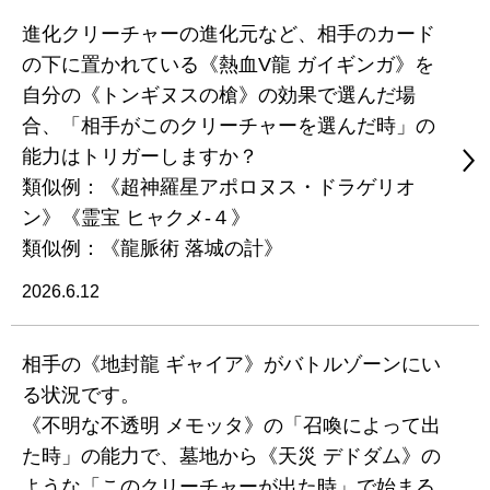
進化クリーチャーの進化元など、相手のカード
の下に置かれている《熱血V龍 ガイギンガ》を
自分の《トンギヌスの槍》の効果で選んだ場
合、「相手がこのクリーチャーを選んだ時」の
能力はトリガーしますか？
類似例：《超神羅星アポロヌス・ドラゲリオ
ン》《霊宝 ヒャクメ-４》
類似例：《龍脈術 落城の計》
2026.6.12
相手の《地封龍 ギャイア》がバトルゾーンにい
る状況です。
《不明な不透明 メモッタ》の「召喚によって出
た時」の能力で、墓地から《天災 デドダム》の
ような「このクリーチャーが出た時」で始まる