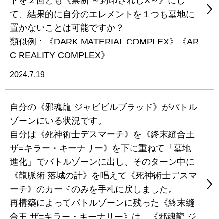
トを２回とも《禁断 ～封印されしX～》にし
て、結果的に自分のエレメントを１つも墓地に
置かないことは可能ですか？
類似例：《DARK MATERIAL COMPLEX》《AR
C REALITY COMPLEX》
2024.7.19
自分の《邪魂龍 ジャビビルブラッド》がバトル
ゾーンにいる状況です。
自分は《死神術士デスマーチ》を《終末縫合王
ザ=キラー・キーナリー》を下に重ねて「墓地
進化」でバトルゾーンに出し、そのターン中に
《龍脈術 落城の計》を唱えて《死神術士デスマ
ーチ》のカードのみを手札に戻しました。
再構築によってバトルゾーンに残った《終末縫
合王 ザ=キラー・キーナリー》は、《邪魂龍 ジ