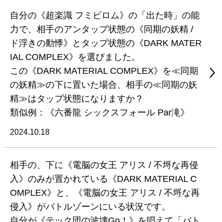
自分の《超楽識 フミビロム》の「出た時」の能
力で、相手のアンタップ状態の《同期の妖精 /
ド浮きの動悸》とタップ状態の《DARK MATER
IAL COMPLEX》を選びました。
この《DARK MATERIAL COMPLEX》を≪同期
の妖精≫の下に置いた場合、相手の≪同期の妖
精≫はタップ状態になりますか？
類似例：《六番龍 シックスフォール Par滝》
2024.10.18
相手の、下に《電脳の女王 アリス / 不埒な再侵
入》のみが置かれている《DARK MATERIAL C
OMPLEX》と、《電脳の女王 アリス / 不埒な再
侵入》がバトルゾーンにいる状況です。
自分が《テック団の波壊Go！》を唱えて「バト