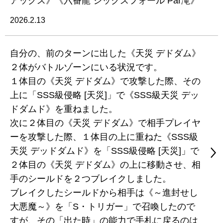
アックス》《六番龍 シックスフォール Par滝》
2026.2.13
自分の、前のターンに出した《天災 デドダム》
２体がバトルゾーンにいる状況です。
１体目の《天災 デドダム》で攻撃した際、その
上に「SSS級侵略 [天災]」で《SSS級天災 デッ
ドダムド》を重ねました。
次に２体目の《天災 デドダム》で相手プレイヤ
ーを攻撃した際、１体目の上に重ねた《SSS級
天災 デッドダムド》を「SSS級侵略 [天災]」で
２体目の《天災 デドダム》の上に移動させ、相
手のシールドを２つブレイクしました。
ブレイクしたシールドから相手は《～進封せし
大悪魔～》を「S・トリガー」で召喚したので
すが、その「出た時」の能力で手札に戻るのは