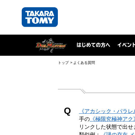
はじめての方へ
イベン
トップ
よくある質問
Q
《アカシック・パラレ
手の
《極限究極神アク
リンクした状態で出せ
類似例：
《謎の存在 