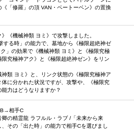
《「修羅」の頂 VAN・ベートーベン》の置換
ク》《機械神類 ヨミ》で攻撃しました。
攻撃する時」の能力で、墓地から《極限超絶神ゼ
ク」の効果で《機械神類 ヨミ》と《極限究極
極限究極神アク》と《極限超絶神ゼン》をリン
械神類 ヨミ》と、リンク状態の《極限究極神ア
２体に分かれた状況ですが、攻撃や、《極限究
の能力はどうなりますか？
B→相手C
卿の精霊龍 ラフルル・ラブ /「未来から来
し、その「出た時」の能力で相手Cを選びまし