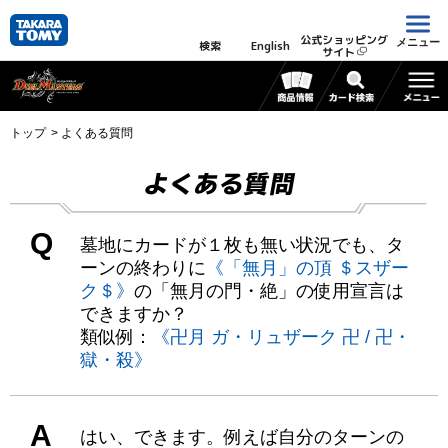
公式ショッピング
メニュー
検索
English
サイト
トップ
よくある質問
よくある質問
Q
墓地にカードが１枚も無い状況でも、タ
ーンの終わりに
《「無月」の頂 ＄スザー
ク＄》
の「無月の門・絶」の使用宣言は
できますか？
類似例：
《卍月 ガ・リュザーク 卍 / 卍・
獄・殺》
A
はい、できます。例えば自分のターンの