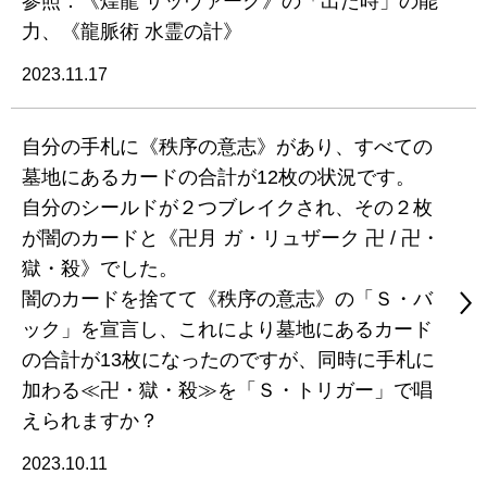
参照：《煌龍 サッヴァーク》の「出た時」の能
力、《龍脈術 水霊の計》
2023.11.17
自分の手札に《秩序の意志》があり、すべての
墓地にあるカードの合計が12枚の状況です。
自分のシールドが２つブレイクされ、その２枚
が闇のカードと《卍月 ガ・リュザーク 卍 / 卍・
獄・殺》でした。
闇のカードを捨てて《秩序の意志》の「Ｓ・バ
ック」を宣言し、これにより墓地にあるカード
の合計が13枚になったのですが、同時に手札に
加わる≪卍・獄・殺≫を「Ｓ・トリガー」で唱
えられますか？
2023.10.11