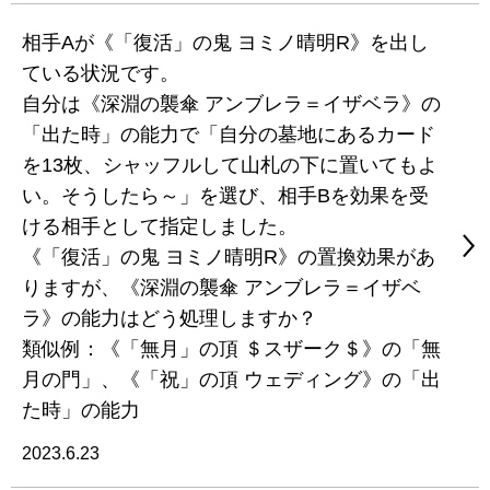
相手Aが《「復活」の鬼 ヨミノ晴明R》を出し
ている状況です。
自分は《深淵の襲傘 アンブレラ＝イザベラ》の
「出た時」の能力で「自分の墓地にあるカード
を13枚、シャッフルして山札の下に置いてもよ
い。そうしたら～」を選び、相手Bを効果を受
ける相手として指定しました。
《「復活」の鬼 ヨミノ晴明R》の置換効果があ
りますが、《深淵の襲傘 アンブレラ＝イザベ
ラ》の能力はどう処理しますか？
類似例：《「無月」の頂 ＄スザーク＄》の「無
月の門」、《「祝」の頂 ウェディング》の「出
た時」の能力
2023.6.23