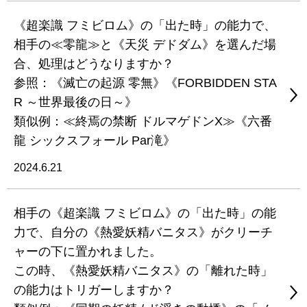
《超楽識 フミビロム》の「出た時」の能力で、
相手の≪零龍≫と《天災 デドダム》を選んだ場
合、処理はどうなりますか？
参照：《滅亡の起源 零無》《FORBIDDEN STA
R ～世界最後の日～》
類似例：≪終焉の禁断 ドルマゲドンX≫《六番
龍 シックスフォール Par滝》
2024.6.21
相手の《超楽識 フミビロム》の「出た時」の能
力で、自分の《熱愛妖精バニタス》がクリーチ
ャーの下に置かれました。
この時、《熱愛妖精バニタス》の「離れた時」
の能力はトリガーしますか？