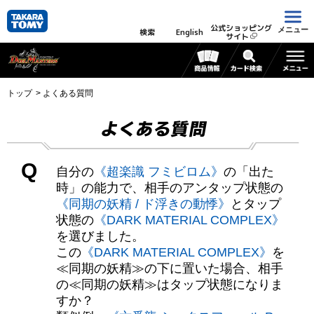
公式ショッピング
メニュー
検索
English
サイト
トップ
よくある質問
よくある質問
Q
自分の
《超楽識 フミビロム》
の「出た
時」の能力で、相手のアンタップ状態の
《同期の妖精 / ド浮きの動悸》
とタップ
状態の
《DARK MATERIAL COMPLEX》
を選びました。
この
《DARK MATERIAL COMPLEX》
を
≪同期の妖精≫の下に置いた場合、相手
の≪同期の妖精≫はタップ状態になりま
すか？