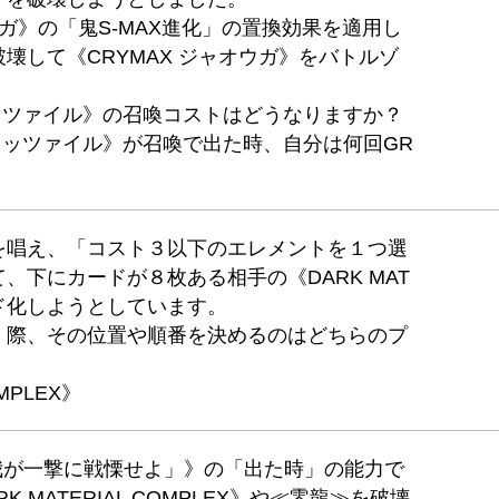
ウガ》の「鬼S-MAX進化」の置換効果を適用し
壊して《CRYMAX ジャオウガ》をバトルゾ
ミッツァイル》の召喚コストはどうなりますか？
・ミッツァイル》が召喚で出た時、自分は何回GR
を唱え、「コスト３以下のエレメントを１つ選
、下にカードが８枚ある相手の《DARK MAT
ールド化しようとしています。
く際、その位置や順番を決めるのはどちらのプ
MPLEX》
「我が一撃に戦慄せよ」》の「出た時」の能力で
 MATERIAL COMPLEX》や≪零龍≫を破壊