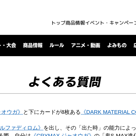
トップ
商品情報
イベント・キャンペー
ト・大会
商品情報
ルール
アニメ・動画
よみもの
よくある質問
ジャオウガ》
と下にカードが8枚ある
《DARK MATERIAL 
ドルファディロム》
を出し、その「出た時」の能力によ
る際、自分は
《CRYMAX ジャオウガ》
の「鬼S-MAX