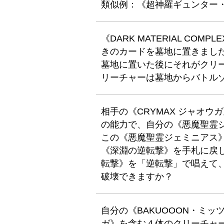
類似例：《超神羅ギュンター
《DARK MATERIAL C
きのカードを墓地に置きまし
墓地に置いた後にそれがクリ
リーチャーは墓地からバトル
相手の《CRYMAX ジャオ
の能力で、自分の《悪魔聖霊
この《悪魔聖霊ジェミニアス
《深淵の逆転撃》を手札に戻
転撃》を「逆転撃」で唱えて、
破壊できますか？
自分の《BAKUOOON・ミッ
ガ》を含む４体のクリーチャ