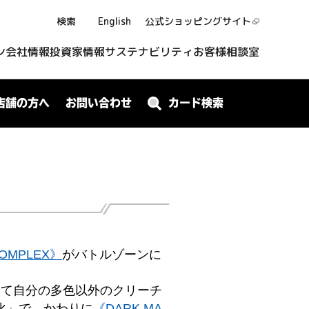
検索
English
公式ショッピング
サイト
ン
会社情報
投資家情報
サステナビリティ
お客様相談室
店舗の方へ
お問い合わせ
カード検索
COMPLEX》
がバトルゾーンに
って自分の多色以外のクリーチ
進化」で、かわりに
《DARK MA