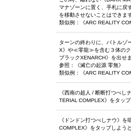
マナゾーンに置く、手札に戻
を移動させないことはできま
類似例：《ARC REALITY CO
ターンの終わりに、バトルゾーンを
X》や≪零龍≫を含む３体の
ブラックXENARCH》を出せ
参照：《滅亡の起源 零無》
類似例：《ARC REALITY CO
《西南の超人 / 断断打つべし
TERIAL COMPLEX》を
《ドンドン打つべしナウ》を唱え
COMPLEX》をタップしよ