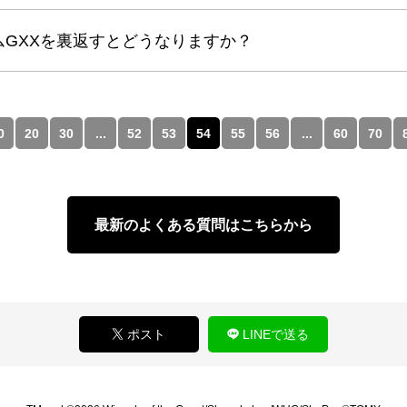
GXXを裏返すとどうなりますか？
0
20
30
...
52
53
54
55
56
...
60
70
最新のよくある質問はこちらから
ポスト
LINEで送る