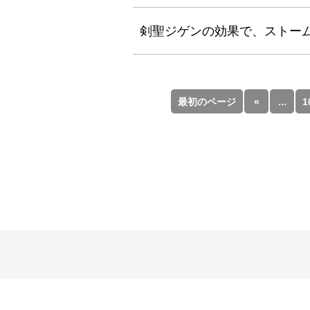
剣聖ジゲンの効果で、ストーム
最初のページ
«
...
1