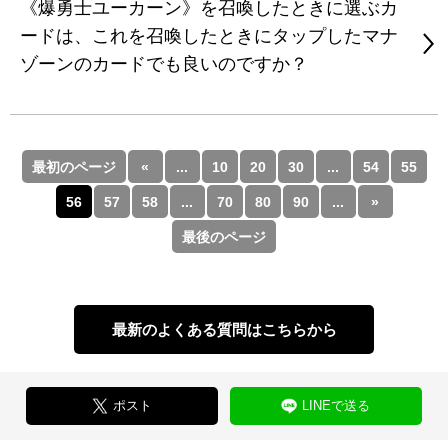
《爆勇士ユーカーン》を召喚したときに選ぶカ
ードは、これを召喚したときにタップしたマナ
ゾーンのカードでも良いのですか？
最初のページ
«
...
10
20
30
...
54
55
56
57
58
...
70
80
90
...
»
最後のページ
最新のよくある質問はこちらから
ポスト
LINEで送る