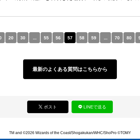
0
20
30
...
55
56
57
58
59
...
70
80
最新のよくある質問はこちらから
ポスト
LINEで送る
TM and ©2026 Wizards of the Coast/Shogakukan/WHC/ShoPro ©TOMY