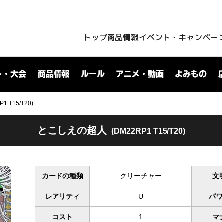
トップ
商品情報
イベント・キャンペー
ト・大会
商品情報
ルール
アニメ・動画
よみもの
 T15/T20)
とこしえの超人
(DM22RP1 T15/T20)
カードの種類
クリーチャー
文
レアリティ
U
パ
コスト
1
マ