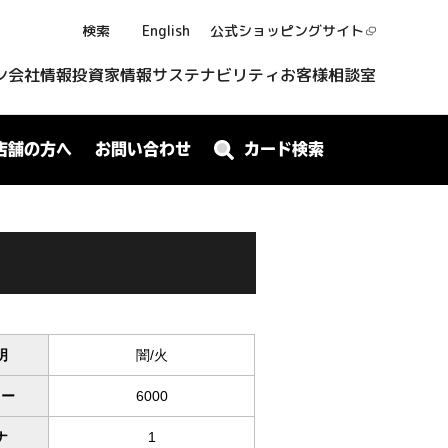
検索
English
公式ショッピング
サイト
ン
会社情報
投資家情報
サステナビリティ
お客様相談室
店舗の方へ
お問い合わせ
カード検索
明
闇/火
ワー
6000
ナ
1