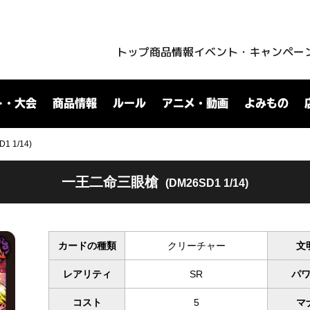
トップ
商品情報
イベント・キャンペー
ト・大会
商品情報
ルール
アニメ・動画
よみもの
 1/14)
一王二命三眼槍
(DM26SD1 1/14)
カードの種類
クリーチャー
文
レアリティ
SR
パ
コスト
5
マ