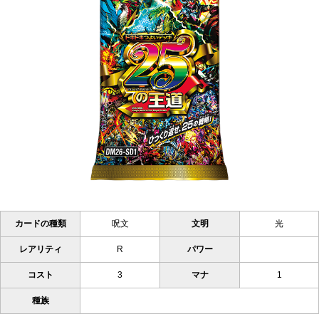
カードの種類
呪文
文明
光
レアリティ
R
パワー
コスト
3
マナ
1
種族