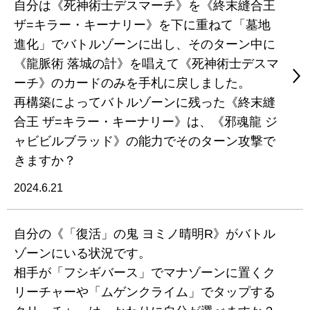
自分は《死神術士デスマーチ》を《終末縫合王
ザ=キラー・キーナリー》を下に重ねて「墓地
進化」でバトルゾーンに出し、そのターン中に
《龍脈術 落城の計》を唱えて《死神術士デスマ
ーチ》のカードのみを手札に戻しました。
再構築によってバトルゾーンに残った《終末縫
合王 ザ=キラー・キーナリー》は、《邪魂龍 ジ
ャビビルブラッド》の能力でそのターン攻撃で
きますか？
2024.6.21
自分の《「復活」の鬼 ヨミノ晴明R》がバトル
ゾーンにいる状況です。
相手が「フシギバース」でマナゾーンに置くク
リーチャーや「ムゲンクライム」でタップする