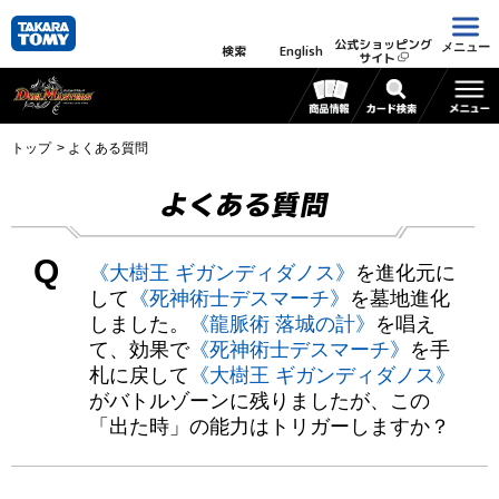
公式ショッピング
メニュー
検索
English
サイト
トップ
よくある質問
よくある質問
Q
《大樹王 ギガンディダノス》
を進化元に
して
《死神術士デスマーチ》
を墓地進化
しました。
《龍脈術 落城の計》
を唱え
て、効果で
《死神術士デスマーチ》
を手
札に戻して
《大樹王 ギガンディダノス》
がバトルゾーンに残りましたが、この
「出た時」の能力はトリガーしますか？