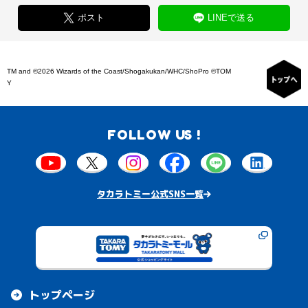
ポスト
LINEで送る
TM and ©2026 Wizards of the Coast/Shogakukan/WHC/ShoPro ©TOM
Y
FOLLOW US !
タカラトミー公式SNS一覧
トップページ