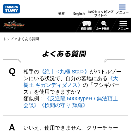
公式ショッピング
メニュー
検索
English
サイト
トップ
よくある質問
よくある質問
Q
相手の
《絶十 <九極.Star>》
がバトルゾー
ンにいる状況で、自分の墓地にある
《大
樹王 ギガンディダノス》
の「フシギバー
ス」を使用できますか？
類似例：
《反逆龍 5000typeR / 無法頂上
会談》
《検問の守り 輝羅》
A
いいえ、使用できません。クリーチャー