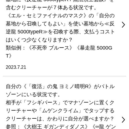
含むクリーチャーが７体ある状況です。
《エル・セミファイナルのマスク》の「自分の
墓地から召喚してもよい」を使い墓地から≪反
逆龍 5000typeR≫を召喚する際、支払うコスト
はいくつ少なくなりますか？
類似例：《不死帝 ブルース》《暴走龍 5000G
T》
2023.7.21
自分の《「復活」の鬼 ヨミノ晴明R》がバトル
ゾーンにいる状況です。
相手が「フシギバース」でマナゾーンに置くク
リーチャーや「ムゲンクライム」でタップする
クリーチャーは、かわりに自分が選べますか？
参照：《大樹王 ギガンディダノス》《∞龍 ゲン