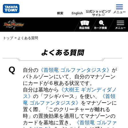
公式ショッピング
メニュー
検索
English
サイト
トップ
よくある質問
よくある質問
Q
自分の
《首領竜 ゴルファンタジスタ》
が
バトルゾーンにいて、自分のマナゾーン
にカードが６枚ある状況です。
自分は墓地から
《大樹王 ギガンディダノ
ス》
の「フシギバース」を使い、
《首領
竜 ゴルファンタジスタ》
をマナゾーンに
置く際、「このクリーチャーが離れる
時」の置換効果を適用してマナゾーンの
カードを墓地に置き、
《首領竜 ゴルファ