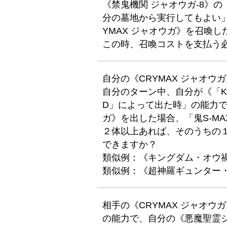
《禁鬼機関 ジャオウガ-8》
分の墓地から実行してもよい
YMAX ジャオウガ》を召喚し
この時、召喚コストを支払う
自分の《CRYMAX ジャオ
自分のターン中、自分が《「K」
D」によって出た時」の能力で
ガ》を出した場合、「鬼S-MA
２体以上あれば、そのうちの
できますか？
類似例：《キングダム・オウ禍
類似例：《超神羅ギュンター
相手の《CRYMAX ジャオ
の能力で、自分の《悪魔聖霊