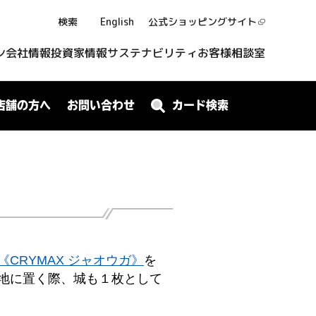
検索
English
公式ショッピング
サイト
ン
会社情報
投資家情報
サステナビリティ
お客様相談室
店舗の方へ
お問い合わせ
カード検索
《CRYMAX ジャオウガ》
を
地に置く際、城も１枚として