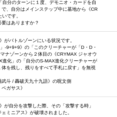
の「自分のターンに１度、デモニオ・カードを自
」で、自分はメインステップ中に墓地から《CR
たいです。
必要はありますか？
ウガ》がバトルゾーンにいる状況です。
-9+9+9》の「このクリーチャーが「D・D・
マナゾーンから２体目の《CRYMAX ジャオウ
X進化」の「自分のS-MAX進化クリーチャーが
１体を残し、残りをすべて手札に戻す」を無視
武斗 / 轟破天九十九語》の呪文側
・ペガサス》
ウガ》が自分を攻撃した際、その「攻撃する時」
ジェミニアス》が破壊されました。