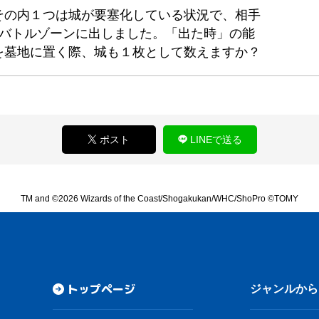
その内１つは城が要塞化している状況で、相手
》をバトルゾーンに出しました。「出た時」の能
を墓地に置く際、城も１枚として数えますか？
ポスト
LINEで送る
TM and ©2026 Wizards of the Coast/Shogakukan/WHC/ShoPro ©TOMY
トップページ
ジャンルから