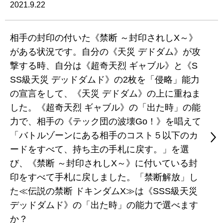
2021.9.22
相手の封印の付いた《禁断 ～封印されしX～》
がある状況です。自分の《天災 デドダム》が攻
撃する時、自分は《超奇天烈 ギャブル》と《S
SS級天災 デッドダムド》の2枚を「侵略」能力
の宣言をして、《天災 デドダム》の上に重ねま
した。《超奇天烈 ギャブル》の「出た時」の能
力で、相手の《テック団の波壊Go！》を唱えて
「バトルゾーンにある相手のコスト５以下のカ
ードをすべて、持ち主の手札に戻す。」を選
び、《禁断 ～封印されしX～》に付いている封
印をすべて手札に戻しました。「禁断解放」し
た≪伝説の禁断 ドキンダムX≫は《SSS級天災
デッドダムド》の「出た時」の能力で選べます
か？