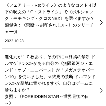
《フェアリー・Re:ライフ》のようなコスト４以
下の呪文の「G・ストライク」で《ボルシャッ
ク・モモキング・クロスNEX》を選べますか？
類似例：《禁断 ～封印されしX～》のクリーチ
ャー側
2022.10.28
進化元が１０枚あり、その中に≪終焉の禁断 ド
ルマゲドンX≫がある自分の《無限銀河ジ・エ
ンド・オブ・ユニバース》が「メガメテオバー
ン10」を使いました。≪終焉の禁断 ドルマゲド
ンX≫が墓地に置かれますが、自分はゲームに
勝ちますか？
参照：《FORBIDDEN STAR～世界最後の日
～》