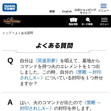
公式ショッピング
メニュー
検索
English
サイト
トップ
よくある質問
よくある質問
Q
自分は
《冥逝邪夢》
を唱えて、墓地から
コマンドを持つ火のエレメントを１つ出
しました。この時、自分の
《禁断 ～封印
されしX～》
についている封印を１つ外せ
ますか？
A
はい、火のコマンドが出たので
《禁断 ～
封印されしX～》
の封印を外します。