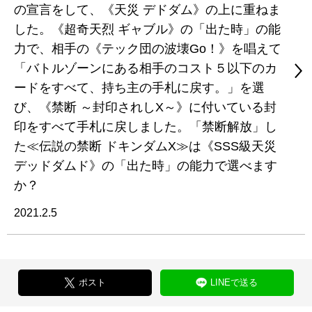
の宣言をして、《天災 デドダム》の上に重ねま
した。《超奇天烈 ギャブル》の「出た時」の能
力で、相手の《テック団の波壊Go！》を唱えて
「バトルゾーンにある相手のコスト５以下のカ
ードをすべて、持ち主の手札に戻す。」を選
び、《禁断 ～封印されしX～》に付いている封
印をすべて手札に戻しました。「禁断解放」し
た≪伝説の禁断 ドキンダムX≫は《SSS級天災
デッドダムド》の「出た時」の能力で選べます
か？
2021.2.5
ポスト
LINEで送る