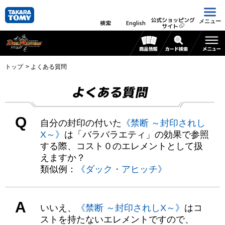
公式ショッピング
メニュー
検索
English
サイト
トップ
よくある質問
よくある質問
Q
自分の封印の付いた
《禁断 ～封印されし
X～》
は「バラバラエティ」の効果で参照
する際、コスト０のエレメントとして扱
えますか？
類似例：
《ダック・アヒッチ》
A
いいえ、
《禁断 ～封印されしX～》
はコ
ストを持たないエレメントですので、