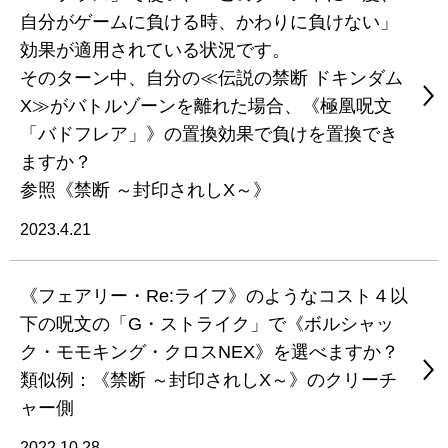
自分がゲームに負ける時、かわりに負けない」
効果が適用されている状況です。
そのターン中、自分の≪伝説の禁断 ドキンダム
X≫がバトルゾーンを離れた場合、《極凰呪文
「バドフレア」》の置換効果で負けを置換でき
ますか？
参照《禁断 ～封印されしX～》
2023.4.21
《フェアリー・Re:ライフ》のようなコスト４以
下の呪文の「G・ストライク」で《ボルシャッ
ク・モモキング・クロスNEX》を選べますか？
類似例：《禁断 ～封印されしX～》のクリーチ
ャー側
2022.10.28