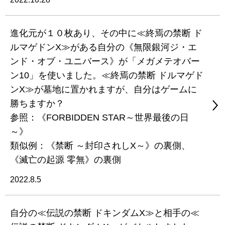
進化元が１０枚あり、その中に≪終焉の禁断 ド
ルマゲドンX≫がある自分の《無限銀河ジ・エ
ンド・オブ・ユニバース》が「メガメテオバー
ン10」を使いました。≪終焉の禁断 ドルマゲド
ンX≫が墓地に置かれますが、自分はゲームに
勝ちますか？
参照：《FORBIDDEN STAR～世界最後の日
～》
類似例：《禁断 ～封印されしX～》の裏側、
《滅亡の起源 零無》の裏側
2022.8.5
自分の≪伝説の禁断 ドキンダムX≫と相手の≪