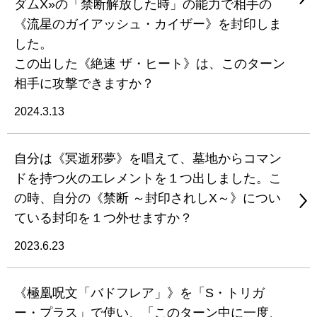
ダムX»の「禁断解放した時」の能力で相手の
《流星のガイアッシュ・カイザー》を封印しま
した。
この出した《絶速 ザ・ヒート》は、このターン
相手に攻撃できますか？
2024.3.13
自分は《冥逝邪夢》を唱えて、墓地からコマン
ドを持つ火のエレメントを１つ出しました。こ
の時、自分の《禁断 ～封印されしX～》につい
ている封印を１つ外せますか？
2023.6.23
《極凰呪文「バドフレア」》を「S・トリガ
ー・プラス」で使い、「このターン中に一度、