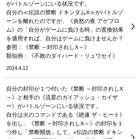
がバトルゾーンにいる状況です。
自分の≪伝説の禁断 ドキンダムX≫がバトルゾ
ーンを離れたのですが、《炎怒の夜 アゲブロ
ム》の「自分がゲームに負ける時」の置換効果
を適用すれば、自分はゲームに負けませんか？
参照：《禁断 ～封印されしX～》
類似例：《不敗のダイハード・リュウセイ》
2024.4.12
自分の封印が１つ付いた《禁断 ～封印されしX
～》と相手の《流星のガイアッシュ・カイザ
ー》がバトルゾーンにいる状況です。
自分は火のコマンドである《絶速 ザ・ヒート》
を出し、《禁断 ～封印されしX～》の封印を１
つ外し「禁断開放」して、«伝説の禁断 ドキン