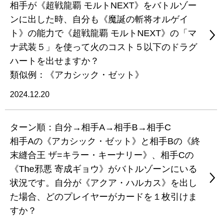
相手が《超戦龍覇 モルトNEXT》をバトルゾー
ンに出した時、自分も《魔誕の斬将オルゲイ
ト》の能力で《超戦龍覇 モルトNEXT》の「マ
ナ武装５」を使って火のコスト５以下のドラグ
ハートを出せますか？
類似例：《アカシック・ゼット》
2024.12.20
ターン順：自分→相手A→相手B→相手C
相手Aの《アカシック・ゼット》と相手Bの《終
末縫合王 ザ=キラー・キーナリー》、相手Cの
《The邪悪 寄成ギョウ》がバトルゾーンにいる
状況です。自分が《アクア・ハルカス》を出し
た場合、どのプレイヤーがカードを１枚引けま
すか？