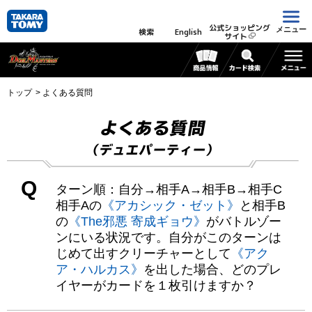
公式ショッピング
メニュー
検索
English
サイト
トップ
よくある質問
よくある質問
（デュエパーティー）
Q
ターン順：自分→相手A→相手B→相手C
相手Aの
《アカシック・ゼット》
と相手B
の
《The邪悪 寄成ギョウ》
がバトルゾー
ンにいる状況です。自分がこのターンは
じめて出すクリーチャーとして
《アク
ア・ハルカス》
を出した場合、どのプレ
イヤーがカードを１枚引けますか？