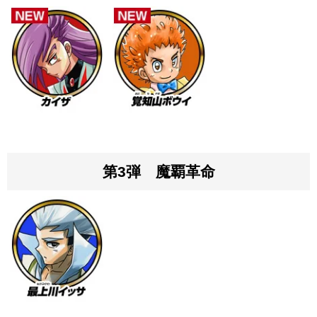
第3弾 魔覇革命