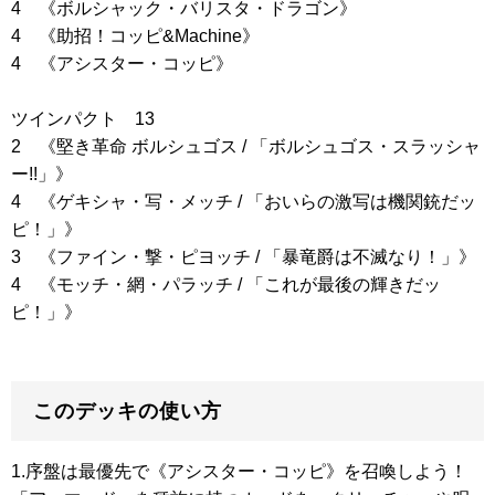
4
《ボルシャック・バリスタ・ドラゴン》
4
《助招！コッピ&Machine》
4
《アシスター・コッピ》
ツインパクト 13
2
《堅き革命 ボルシュゴス / 「ボルシュゴス・スラッシャ
ー!!」》
4
《ゲキシャ・写・メッチ / 「おいらの激写は機関銃だッ
ピ！」》
3
《ファイン・撃・ピヨッチ / 「暴竜爵は不滅なり！」》
4
《モッチ・網・パラッチ / 「これが最後の輝きだッ
ピ！」》
このデッキの使い方
1.序盤は最優先で
《アシスター・コッピ》
を召喚しよう！