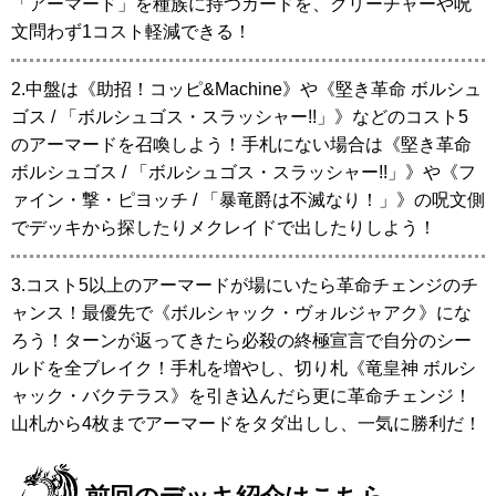
「アーマード」を種族に持つカードを、クリーチャーや呪
文問わず1コスト軽減できる！
2.中盤は
《助招！コッピ&Machine》
や
《堅き革命 ボルシュ
ゴス / 「ボルシュゴス・スラッシャー!!」》
などのコスト5
のアーマードを召喚しよう！手札にない場合は
《堅き革命
ボルシュゴス / 「ボルシュゴス・スラッシャー!!」》
や
《フ
ァイン・撃・ピヨッチ / 「暴竜爵は不滅なり！」》
の呪文側
でデッキから探したりメクレイドで出したりしよう！
3.コスト5以上のアーマードが場にいたら革命チェンジのチ
ャンス！最優先で
《ボルシャック・ヴォルジャアク》
にな
ろう！ターンが返ってきたら必殺の終極宣言で自分のシー
ルドを全ブレイク！手札を増やし、切り札
《竜皇神 ボルシ
ャック・バクテラス》
を引き込んだら更に革命チェンジ！
山札から4枚までアーマードをタダ出しし、一気に勝利だ！