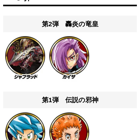
第2弾 轟炎の竜皇
第1弾 伝説の邪神