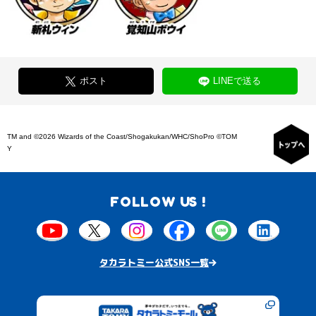
ポスト
LINEで送る
TM and ©2026 Wizards of the Coast/Shogakukan/WHC/ShoPro ©TOM
Y
FOLLOW US !
タカラトミー公式SNS一覧