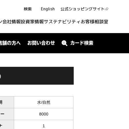
検索
English
公式ショッピング
サイト
ン
会社情報
投資家情報
サステナビリティ
お客様相談室
店舗の方へ
お問い合わせ
カード検索
)
明
水/自然
ワー
8000
ナ
1