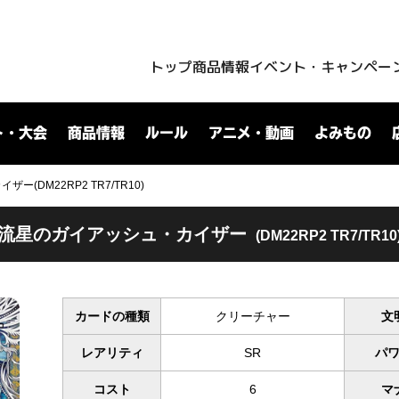
トップ
商品情報
イベント・キャンペー
ト・大会
商品情報
ルール
アニメ・動画
よみもの
(DM22RP2 TR7/TR10)
流星のガイアッシュ・カイザー
(DM22RP2 TR7/TR10
カードの種類
クリーチャー
文
レアリティ
SR
パ
コスト
6
マ