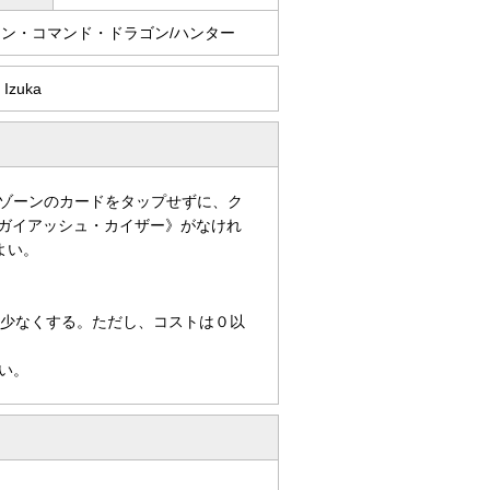
ーン・コマンド・ドラゴン/ハンター
 Izuka
ゾーンのカードをタップせずに、ク
のガイアッシュ・カイザー》がなけれ
よい。
４少なくする。ただし、コストは０以
い。