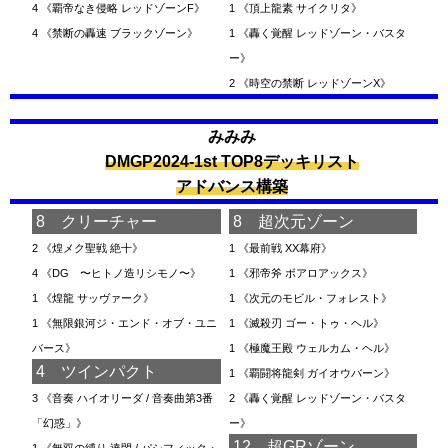
4
《覇帝なき侵略 レッドゾーンF》
1
《頂上龍素 サイクリタ》
4
《禁断の轟速 ブラックゾーン》
1
《轟く覚醒 レッドゾーン・バスタ
ー》
2
《時空の禁断 レッドゾーンX》
みみみ
DMGP2024-1st TOP8デッキリスト
アドバンス構築
8 クリーチャー
8 超次元ゾーン
2
《煌メク聖戦 絶十》
1
《最前戦 XX幕府》
4
《DG 〜ヒトノ造リシモノ〜》
1
《邪帝斧 ボアロアックス》
1
《煌龍 サッヴァーク》
1
《次元のモビル・フォレスト》
1
《無限銀河ジ・エンド・オブ・ユニ
1
《滅殺刃 ゴー・トゥ・ヘル》
バース》
1
《極魔王殿 ウェルカム・ヘル》
4 ツインパクト
1
《覇闘将龍剣 ガイオウバーン》
3
《音奏 ハイオリーダ / 音奏曲第3番
2
《轟く覚醒 レッドゾーン・バスタ
「幻惑」》
ー》
12 超GRゾーン