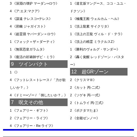
3
《深淵の壊炉 マーダン=ロウ》
1
《道玄坂マングース、ココ・ユユ・
4
《ア:エヌ:マクア》
ドクソン》
4
《謀遠 テレスコ=テレス》
1
《極魔王殿 ウェルカム・ヘル》
4
《邪幽 ジャガイスト》
1
《頂上龍素 サイクリタ》
4
《超霊淵 ヤバーダン＝ロウ》
1
《頂上の王龍 ヴィル・ド・テラ》
1
《フォック＝ザ＝ダーティ》
1
《頂上の精霊 ミラクルスZ》
1
《無双恐皇ガラムタ》
1
《勝利のヴォルグ・サンダー》
3
《復活の祈祷師ザビ・ミラ》
2
《轟く覚醒 レッドゾーン・バスタ
9 ツインパクト
ー》
12 超GRゾーン
1
《》
4
《フットレス＝トレース / 「力が欲
2
《クリスマⅢ》
しいか？」》
2
《カット 丙-二式》
4
《ドミー=ゾー / 「倒したいか？」》
2
《ソゲキ 丙-一式》
7 呪文その他
2
《トムライ 丙-三式》
1
《フェアリー・ギフト》
2
《ポクタマたま》
2
《フェアリー・ライフ》
2
《全能ゼンノー》
4
《フェアリー・Re:ライフ》