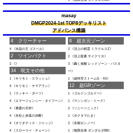
masay
DMGP2024-1st TOP8デッキリスト
アドバンス構築
4 クリーチャー
8 超次元ゾーン
4
《水晶の王 ゴスペル》
2
《頂上の精霊 ミラクルスZ》
2 ツインパクト
2
《頂上龍素 サイクリタ》
2
《》
3
《轟く覚醒 レッドゾーン・バスタ
34 呪文その他
ー》
1
《キリモミ・スラッシュ》
1
《超時空ストームG・XX》
12 超GRゾーン
4
《キリモミ・ヤマアラシ》
1
《ラッキー・ダーツ》
1
《ゴルドンゴルドー》
4
《エマージェンシー・タイフーン》
1
《マシンガン・トーク》
4
《勇愛の天秤》
2
《ソニーソニック》
4
《氷柱と炎弧の決断》
1
《ポクタマたま》
4
《オリオティス・ジャッジ》
2
《全能ゼンノー》
4
《スローリー・チェーン》
1
《無限合体 ダンダルダBB》