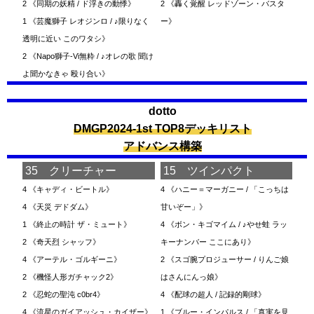
2
《同期の妖精 / ド浮きの動悸》
2
《轟く覚醒 レッドゾーン・バスタ
1
《芸魔獅子 レオジンロ / ♪限りなく
ー》
透明に近い このワタシ》
2
《Napo獅子-Vi無粋 / ♪オレの歌 聞け
よ聞かなきゃ 殴り合い》
dotto
DMGP2024-1st TOP8デッキリスト
アドバンス構築
35 クリーチャー
15 ツインパクト
4
《キャディ・ビートル》
4
《ハニー＝マーガニー / 「こっちは
4
《天災 デドダム》
甘いぞー」》
1
《終止の時計 ザ・ミュート》
4
《ボン・キゴマイム / ♪やせ蛙 ラッ
2
《奇天烈 シャッフ》
キーナンバー ここにあり》
4
《アーテル・ゴルギーニ》
2
《スゴ腕プロジューサー / りんご娘
2
《機怪人形ガチャック2》
はさんにんっ娘》
2
《忍蛇の聖沌 c0br4》
4
《配球の超人 / 記録的剛球》
4
《流星のガイアッシュ・カイザー》
1
《ブルー・インパルス / 「真実を見