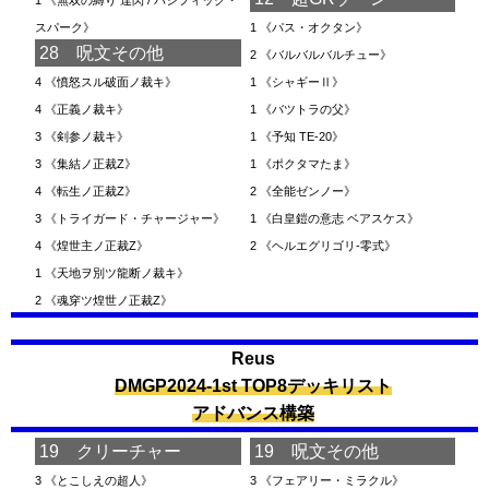
1
《無双の縛り 達閃 / パシフィック・
スパーク》
1
《パス・オクタン》
28 呪文その他
2
《バルバルバルチュー》
4
《憤怒スル破面ノ裁キ》
1
《シャギーⅡ》
4
《正義ノ裁キ》
1
《バツトラの父》
3
《剣参ノ裁キ》
1
《予知 TE-20》
3
《集結ノ正裁Z》
1
《ポクタマたま》
4
《転生ノ正裁Z》
2
《全能ゼンノー》
3
《トライガード・チャージャー》
1
《白皇鎧の意志 ベアスケス》
4
《煌世主ノ正裁Z》
2
《ヘルエグリゴリ-零式》
1
《天地ヲ別ツ龍断ノ裁キ》
2
《魂穿ツ煌世ノ正裁Z》
Reus
DMGP2024-1st TOP8デッキリスト
アドバンス構築
19 クリーチャー
19 呪文その他
3
《とこしえの超人》
3
《フェアリー・ミラクル》