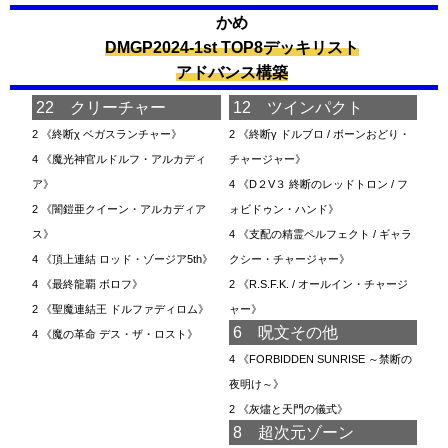
かめ
DMGP2024-1st TOP8デッキリスト
アドバンス構築
22 クリーチャー
12 ツインパクト
2
《終断χ ベガスランチャー》
2
《終断γ ドルブロ / ボーンおどり・
4
《魔光神官ルドルフ・アルカディ
チャージャー》
ア》
4
《D２V３ 終断のレッドトロン / フ
2
《闇鎧亜クイーン・アルカディア
ォビドゥン・ハンド》
ス》
4
《支配の精霊ペルフェクト / ギャラ
4
《頂上連結 ロッド・ゾージア5th》
クシー・チャージャー》
4
《最終龍覇 ボロフ》
2
《R.S.F.K. / オールイン・チャージ
2
《聖魔連結王 ドルファディロム》
ャー》
6 呪文その他
4
《魔の革命 デス・ザ・ロスト》
4
《FORBIDDEN SUNRISE ～禁断の
夜明け～》
2
《灰燼と天門の儀式》
8 超次元ゾーン