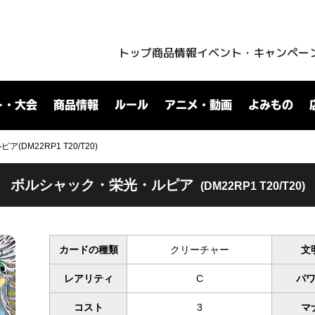
トップ
商品情報
イベント・キャンペー
ト・大会
商品情報
ルール
アニメ・動画
よみもの
DM22RP1 T20/T20)
ボルシャック・栄光・ルピア
(DM22RP1 T20/T20)
カードの種類
クリーチャー
文
レアリティ
C
パ
コスト
3
マ