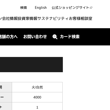
検索
English
公式ショッピング
サイト
ン
会社情報
投資家情報
サステナビリティ
お客様相談室
店舗の方へ
お問い合わせ
カード検索
明
火/自然
ワー
4000
ナ
1