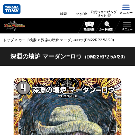
公式ショッピング
メニュー
検索
English
サイト
トップ
カード検索
深淵の壊炉 マーダン=ロウ(DM22RP2 5A/20)
深淵の壊炉 マーダン=ロウ
(DM22RP2 5A/20)