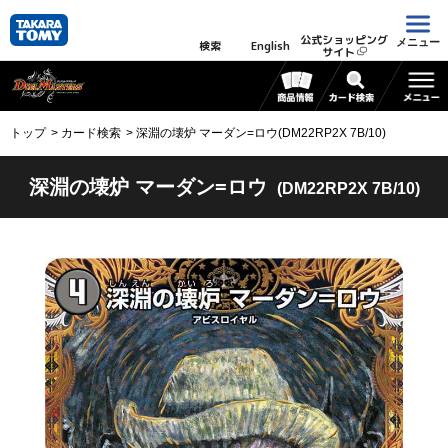
公式ショッピング
メニュー
検索
English
サイト
トップ
カード検索
深淵の壊炉 マーダン=ロウ(DM22RP2X 7B/10)
深淵の壊炉 マーダン=ロウ
(DM22RP2X 7B/10)