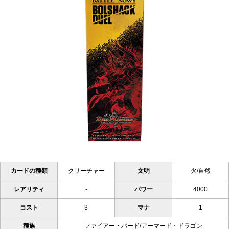
カードの種類
クリーチャー
文明
火/自然
レアリティ
-
パワー
4000
コスト
3
マナ
1
種族
ファイアー・バード/アーマード・ドラゴン