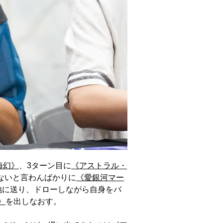
海幻》
、3ターン目に
《アストラル・
ないと言わんばかりに
《愛銀河マー
地に送り、ドローしながら自身をバ
》
を出しなおす。