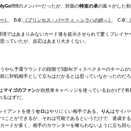
 MyGo!!!!!
のメンバーだったが、対面の
特攻の卓
の面々がした初
ー》
B卓:
《プリンセス・パーティ ～シラハの絆～》
C卓:
環境ではあまりみないカード達を提示させられて驚くプレイヤ
思っていたが、反応はあまり大きくない。
やら予選ラウンドの段階で3面4cディスペクターのチームが
前に対戦相手として立ちはだかるとは思っていなかったのだろ
は
マイゴのファン
が自然単キャベッジを使っているおかげで有
れるはずだ。
ャイアントを使う
セロ
はやりにくい相手である。
りん
はサイバ
つことができるが、それは可能であるというだけで、達成する
カードが多く、相手のカウンターを喰らわないように立ち回ら