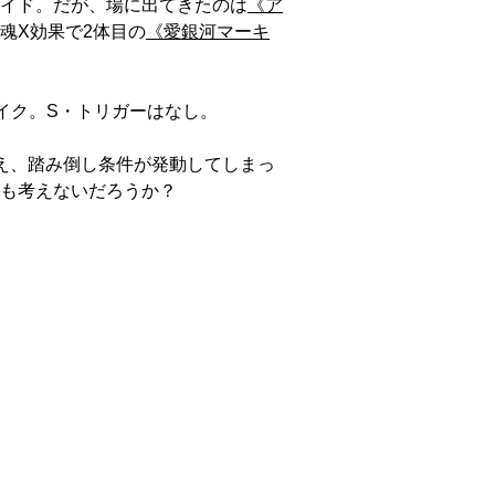
イド。だが、場に出てきたのは
《ア
魂X効果で2体目の
《愛銀河マーキ
イク。S・トリガーはなし。
え、踏み倒し条件が発動してしまっ
も考えないだろうか？