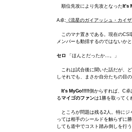
順位先攻により先攻となった
It's
A卓:
《流星のガイアッシュ・カイザ
このマナ置きである。現在のCS
メンバーも動揺するのではないかと
セロ
「ほんとだったか…。」
これは試合後に聞いた話だが、どう
しそれでも、まさか自分たちの目の
It's MyGo!!!!!
側からすれば、C卓
る
マイゴのファン
は1勝を取ってく
ところが問題は残る2人。特にジ
っては相手のシールドを触らずに勝
しても道中でコスト踏み倒しを行う