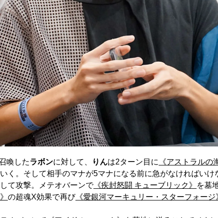
召喚した
ラボン
に対して、
りん
は2ターン目に
《アストラルの
いく。そして相手のマナが5マナになる前に急がなければいけ
して攻撃。メテオバーンで
《疾封怒闘 キューブリック》
を墓
》
の超魂X効果で再び
《愛銀河マーキュリー・スターフォージ