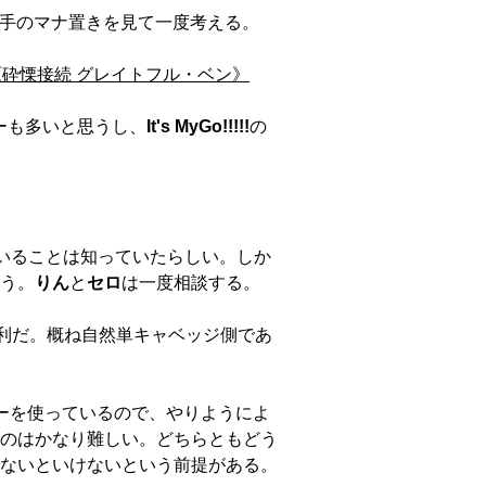
手のマナ置きを見て一度考える。
《砕慄接続 グレイトフル・ベン》
ーも多いと思うし、
It's MyGo!!!!!
の
いることは知っていたらしい。しか
う。
りん
と
セロ
は一度相談する。
利だ。概ね自然単キャベッジ側であ
ーを使っているので、やりようによ
のはかなり難しい。どちらともどう
ないといけないという前提がある。