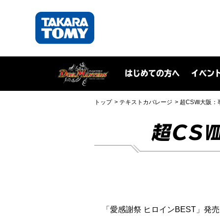
はじめての方へ
イベン
トップ
テキストカバレージ
超CSⅧ大阪：
超CS
「愛感謝祭 ヒロインBEST」発