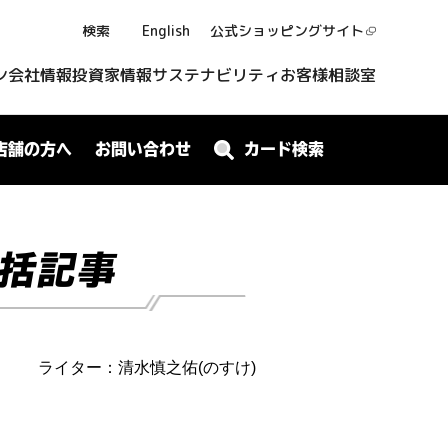
検索
English
公式ショッピング
サイト
ン
会社情報
投資家情報
サステナビリティ
お客様相談室
店舗の方へ
お問い合わせ
カード検索
総括記事
ライター：清水慎之佑(のすけ)