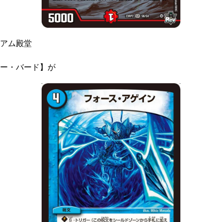
アム殿堂
ー・バード】が