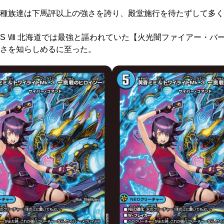
種族達は下馬評以上の強さを誇り、殿堂施行を待たずして多く
 Ⅷ 北海道では最強と謳われていた【火光闇ファイアー・バ
さを知らしめるに至った。