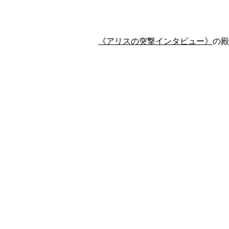
《アリスの突撃インタビュー》
の殿