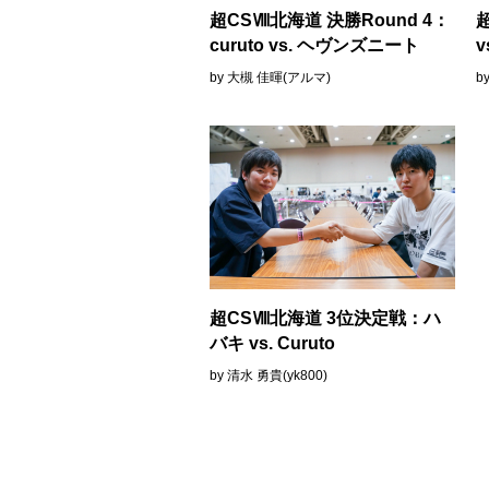
超CSⅧ北海道 決勝Round 4：
curuto vs. ヘヴンズニート
v
by 大槻 佳暉(アルマ)
b
超CSⅧ北海道 3位決定戦：ハ
バキ vs. Curuto
by 清水 勇貴(yk800)