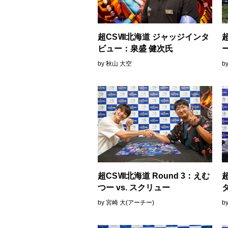
超CSⅧ北海道 ジャッジインタ
ビュー：泉盛 健次氏
by 秋山 大空
b
超CSⅧ北海道 Round 3：えむ
つー vs. スクリュー
タ
by 宮崎 大(アーチー)
b