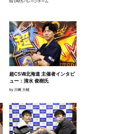
by DMカバレージチーム
超CSⅧ北海道 主催者インタビ
ュー：清水 俊樹氏
by 川﨑 大輔