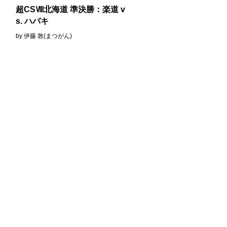
v
超CSⅧ北海道 準決勝：楽道 v
s. ハバキ
by 伊藤 敦(まつがん)