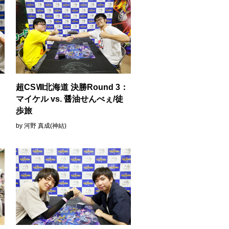
：
超CSⅧ北海道 決勝Round 3：
マイケル vs. 醤油せんべぇ/徒
歩旅
by 河野 真成(神結)