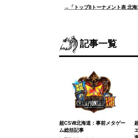
→
「トップ8トーナメント表 北海
記事一覧
超CSⅧ北海道：事前メタゲー
ム総括記事