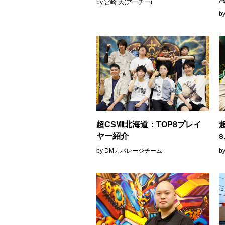
by 宮崎 大(アーチー)
b
超CSⅧ北海道：TOP8プレイ
ヤー紹介
s
by DMカバレージチーム
b