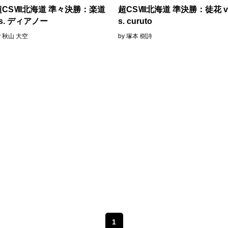
超CSⅧ北海道 準々決勝：楽道
超CSⅧ北海道 準決勝：徒花 
s. ディアノー
s. curuto
y 秋山 大空
by 塚本 樹詩
1