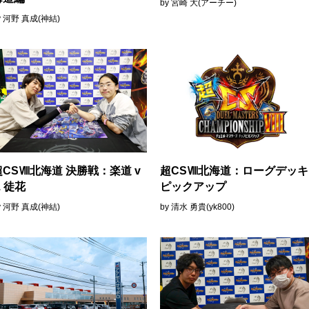
by 宮崎 大(アーチー)
y 河野 真成(神結)
超CSⅧ北海道 決勝戦：楽道 v
超CSⅧ北海道：ローグデッキ
. 徒花
ピックアップ
y 河野 真成(神結)
by 清水 勇貴(yk800)