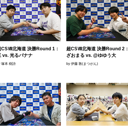
超CSⅧ北海道 決勝Round 1：
超CSⅧ北海道 決勝Round 2
 vs. 光るバナナ
ざおまる vs. @ゆゆう大
y 塚本 樹詩
by 伊藤 敦(まつがん)