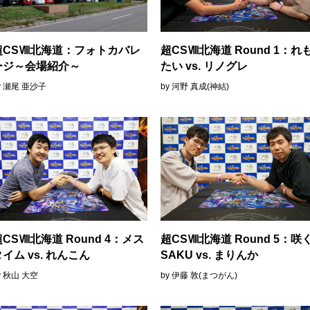
超CSⅧ北海道：フォトカバレ
超CSⅧ北海道 Round 1：れ
ージ～会場紹介～
たい vs. リノグレ
y 瀬尾 亜沙子
by 河野 真成(神結)
超CSⅧ北海道 Round 4：メス
超CSⅧ北海道 Round 5：咲
イム vs. れんこん
SAKU vs. まりんか
y 秋山 大空
by 伊藤 敦(まつがん)