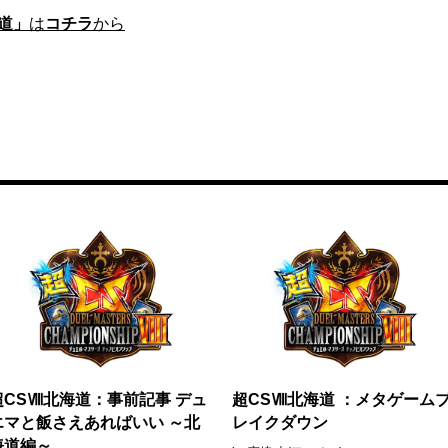
道」
は
コチラ
から
超CSⅧ北海道：事前記事 デュ
超CSⅧ北海道 ：メタゲーム
エマと飯さえあればいい ～北
レイクダウン
海道編～