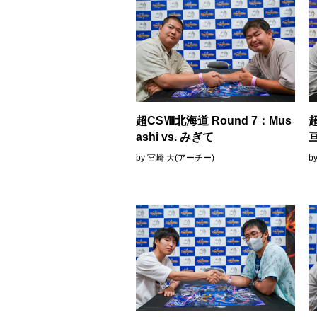
超CSⅧ北海道 Round 7：Mus
ashi vs. みぎて
亘
by 宮崎 大(アーチー)
b