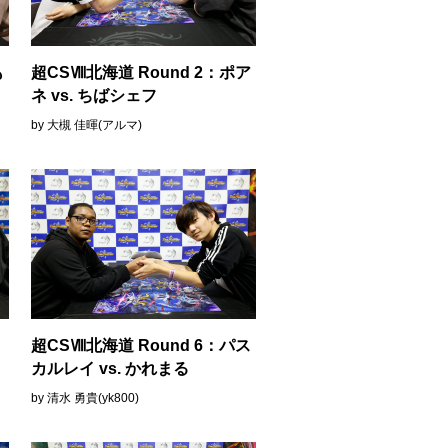
も
超CSⅧ北海道 Round 2：ポア
ネ vs. ちばシェフ
by 大槻 佳暉(アルマ)
く
超CSⅧ北海道 Round 6：パス
カルレイ vs. かれまる
by 清水 勇貴(yk800)