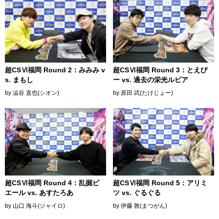
超CSⅥ福岡 Round 2：みみみ v
超CSⅥ福岡 Round 3：とえぴ
s. まもし
ー vs. 過去の栄光ルピア
by 澁谷 直也(シオン)
by 原田 武(たけじょー)
超CSⅥ福岡 Round 4：乱掘ピ
超CSⅥ福岡 Round 5：アリミ
エール vs. あすたろあ
ツ vs. ぐるぐる
by 山口 海斗(ジャイロ)
by 伊藤 敦(まつがん)