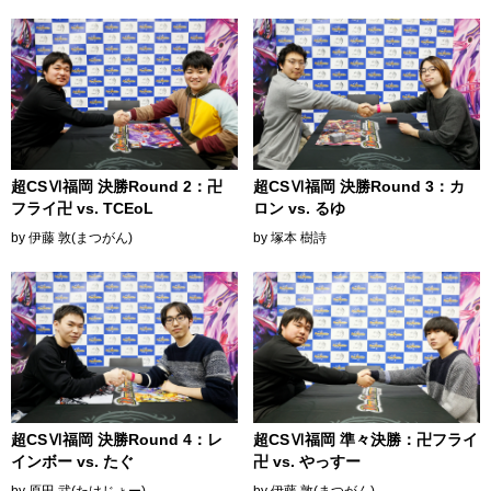
超CSⅥ福岡 決勝Round 2：卍
超CSⅥ福岡 決勝Round 3：カ
フライ卍 vs. TCEoL
ロン vs. るゆ
by 伊藤 敦(まつがん)
by 塚本 樹詩
超CSⅥ福岡 決勝Round 4：レ
超CSⅥ福岡 準々決勝：卍フライ
インボー vs. たぐ
卍 vs. やっすー