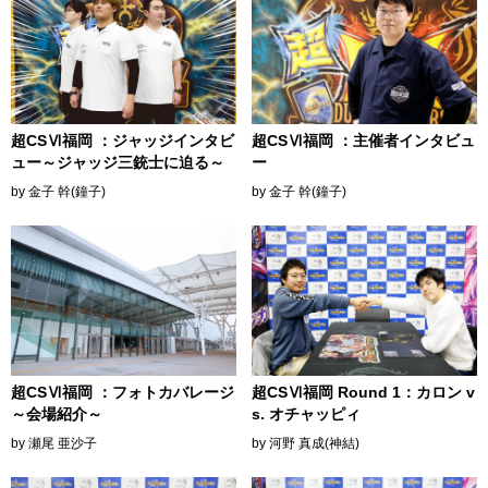
超CSⅥ福岡 ：ジャッジインタビ
超CSⅥ福岡 ：主催者インタビュ
ュー～ジャッジ三銃士に迫る～
ー
by 金子 幹(鐘子)
by 金子 幹(鐘子)
超CSⅥ福岡 ：フォトカバレージ
超CSⅥ福岡 Round 1：カロン v
～会場紹介～
s. オチャッピィ
by 瀬尾 亜沙子
by 河野 真成(神結)