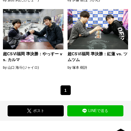
by 原田 武(たけじょー)
by 伊藤 敦(まつがん)
超CSⅥ福岡 準決勝：やっすー v
超CSⅥ福岡 準決勝：紅蓮 vs. ツ
s. カルマ
ムツム
by 山口 海斗(ジャイロ)
by 塚本 樹詩
1
ポスト
LINEで送る