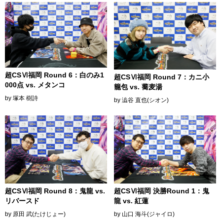
超CSⅥ福岡 Round 6：白のみ1
超CSⅥ福岡 Round 7：カニ小
000点 vs. メタンコ
籠包 vs. 蕎麦湯
by 塚本 樹詩
by 澁谷 直也(シオン)
超CSⅥ福岡 Round 8：鬼龍 vs.
超CSⅥ福岡 決勝Round 1：鬼
リバースド
龍 vs. 紅蓮
by 原田 武(たけじょー)
by 山口 海斗(ジャイロ)