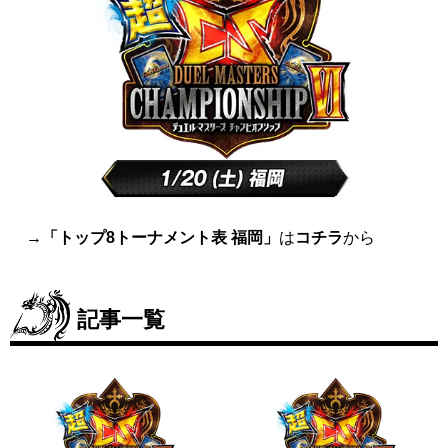
→
「トップ8トーナメント表 福岡」
は
コチラ
から
記事一覧