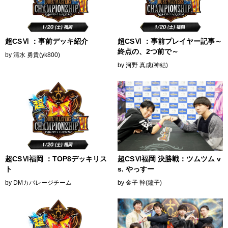
超CSⅥ ：事前デッキ紹介
超CSⅥ ：事前プレイヤー記事～
終点の、2つ前で～
by 清水 勇貴(yk800)
by 河野 真成(神結)
超CSⅥ福岡 ：TOP8デッキリス
超CSⅥ福岡 決勝戦：ツムツム v
ト
s. やっすー
by DMカバレージチーム
by 金子 幹(鐘子)