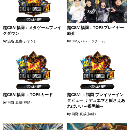
超CSⅥ福岡：メタゲームブレイ
超CSⅥ福岡：TOP8プレイヤー
クダウン
紹介
by 澁谷 直也(シオン)
by DMカバレージチーム
超CSⅥ福岡 ：TOP5カード
超CSⅥ ：福岡 プレイヤーイン
タビュー ：デュエマと飯さえあ
by 河野 真成(神結)
ればいい～福岡編～
by 河野 真成(神結)